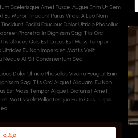
ntum Scelerisque Amet Fusce. Augue Enim Ut Sem
t Eu Morbi Tincidunt Purus Vitae. A Leo Nam
cidunt. Facilisi Faucibus Dolor Ultricie Phasellus
oreet Pharetra. In Dignissim Sagi Ttis Orci
tis Ultrices Quis Est. Lacus Est Mass Tempor
Ultricies Eu Non Imperdiet. Mattis Velit
ar Eu Neque At Sit Condimentum Sed.
ibus Dolor Ultricie Phasellus Viverra Feugiat Enim
ignissim Sagi Ttis Orci Aliquet Aliquam. Eu Non
Lacus Est Mass Tempor Aliquet. Dictumst Amet
et. Mattis Velit Pellentesque Eu In Quis Turpis.
Sed