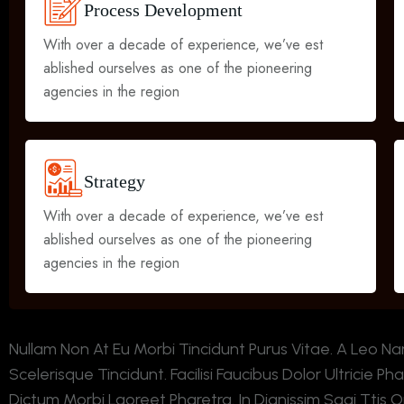
P
R
O
C
E
S
S
D
E
V
E
L
O
P
M
E
N
T
With over a decade of experience, we’ve est
ablished ourselves as one of the pioneering
agencies in the region
S
T
R
A
T
E
G
Y
With over a decade of experience, we’ve est
ablished ourselves as one of the pioneering
agencies in the region
Nullam Non At Eu Morbi Tincidunt Purus Vitae. A Leo N
Scelerisque Tincidunt. Facilisi Faucibus Dolor Ultricie P
Dictum Morbi Laoreet Pharetra. In Dignissim Sagi Ttis O