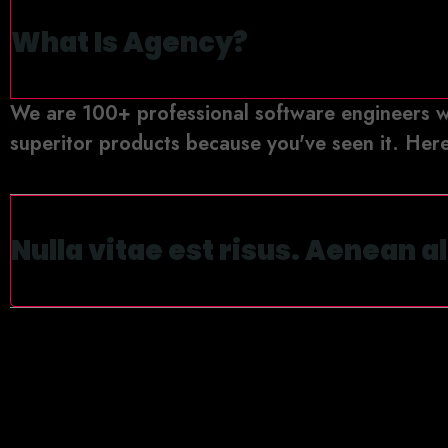
W
h
a
t
I
s
A
g
e
n
c
y
?
We are 100+ professional software engineers wi
superitor products because you've seen it. Her
N
u
l
l
a
v
i
t
a
e
e
s
t
r
i
s
u
s
.
A
e
n
e
a
n
a
l