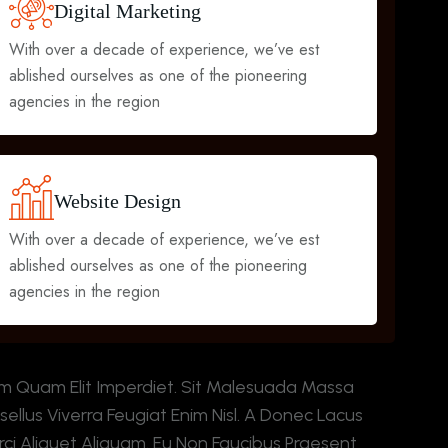
D
I
G
I
T
A
L
M
A
R
K
E
T
I
N
G
With over a decade of experience, we’ve est
ablished ourselves as one of the pioneering
agencies in the region
W
E
B
S
I
T
E
D
E
S
I
G
N
With over a decade of experience, we’ve est
ablished ourselves as one of the pioneering
agencies in the region
am Quam Elit Imperdiet. Sit Malesuada Massa
hasellus Viverra Feugiat Enim Nisl. A Donec Lacus
rci Aliquet Aliquam. Eu Non Faucibus Praesent