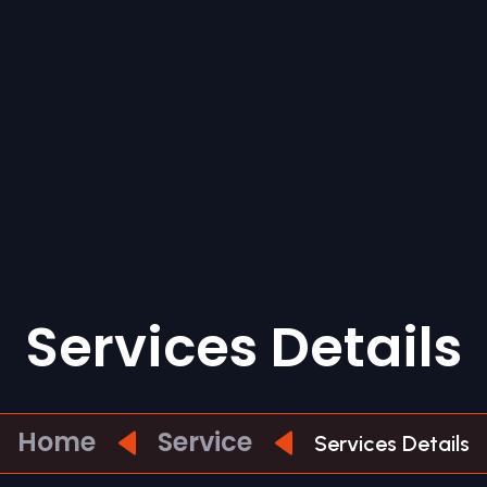
S
E
R
V
I
C
E
S
D
E
T
A
I
L
S
Home
Service
Services Details