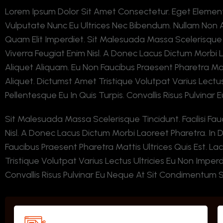
Lorem Ipsum Dolor Sit Amet Consectetur. Eget Eleme
Vulputate Nunc Eu Ultrices Nec Bibendum. Nullam Non A
Quam Elit Imperdiet. Sit Malesuada Massa Scelerisque Tin
Viverra Feugiat Enim Nisl. A Donec Lacus Dictum Morbi La
Aliquet Aliquam. Eu Non Faucibus Praesent Pharetra Mat
Aliquet. Dictumst Amet Tristique Volutpat Varius Lectus 
Pellentesque Eu In Quis Turpis. Convallis Risus Pulvin
Sit Malesuada Massa Scelerisque Tincidunt. Facilisi Fauc
Nisl. A Donec Lacus Dictum Morbi Laoreet Pharetra. In D
Faucibus Praesent Pharetra Mattis Ultrices Quis Est. 
Tristique Volutpat Varius Lectus Ultricies Eu Non Imperdi
Convallis Risus Pulvinar Eu Neque At Sit Condimentum 