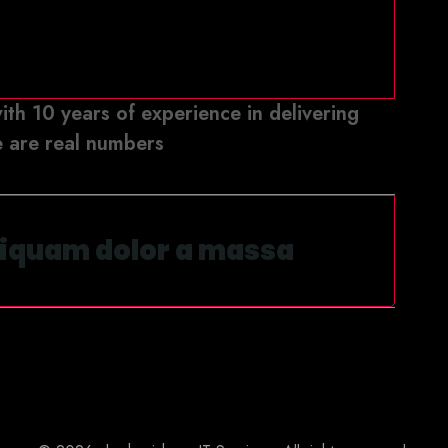
th 10 years of experience in delivering
e are real numbers
i
q
u
a
m
d
o
l
o
r
a
m
a
s
s
a