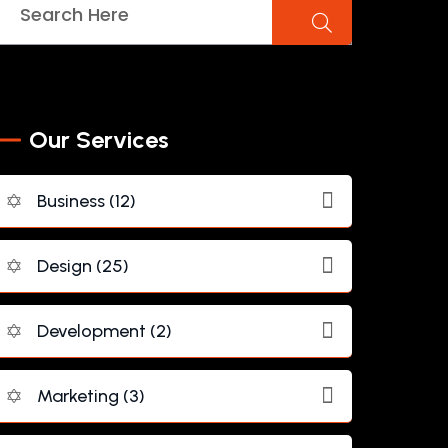
O
U
R
S
E
R
V
I
C
E
S
Business (12)
Design (25)
Development (2)
Marketing (3)